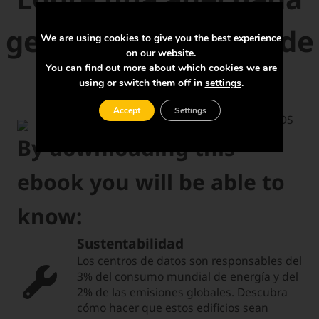
gestión energética de
We are using cookies to give you the best experience
on our website.
You can find out more about which cookies we are
su data center
using or switch them off in
settings
.
Accept
Settings
By downloading this
ebook you will be able to
know:
Sustentabilidad
Los centros de datos son responsables del
3% del consumo mundial de energía y del
2% de las emisiones globales. Descubra
cómo hacer que estos edificios sean