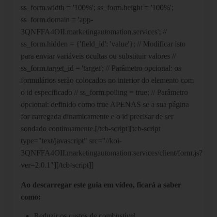
ss_form.width = '100%'; ss_form.height = '100%';
ss_form.domain = 'app-
3QNFFA4OII.marketingautomation.services'; //
ss_form.hidden = {'field_id': 'value'}; // Modificar isto
para enviar variáveis ocultas ou substituir valores //
ss_form.target_id = 'target'; // Parâmetro opcional: os
formulários serão colocados no interior do elemento com
o id especificado // ss_form.polling = true; // Parâmetro
opcional: definido como true APENAS se a sua página
for carregada dinamicamente e o id precisar de ser
sondado continuamente.[/tcb-script][tcb-script
type="text/javascript" src="//koi-
3QNFFA4OII.marketingautomation.services/client/form.js?
ver=2.0.1″][/tcb-script]]
Ao descarregar este guia em vídeo, ficará a saber
como:
Reduzir os custos de combustível.