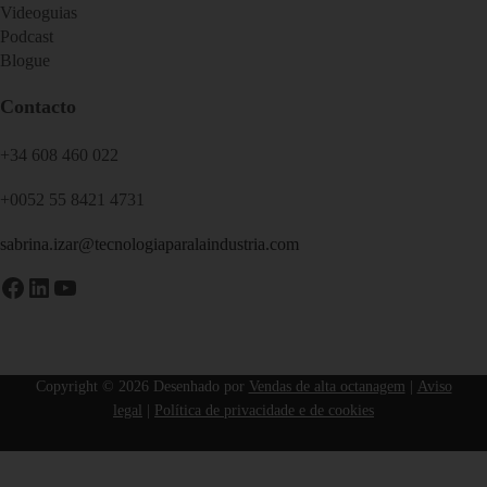
Videoguias
Podcast
Blogue
Contacto
+34 608 460 022
+0052 55 8421 4731
sabrina.izar@tecnologiaparalaindustria.com
Facebook
LinkedIn
YouTube
Copyright © 2026 Desenhado por
Vendas de alta octanagem
|
Aviso
legal
|
Política de privacidade e de cookies