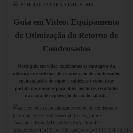
Guia em Vídeo: Equipamento
de Otimização do Retorno de
Condensados
Neste guia em vídeo, explicamos as vantagens da
utilização de sistemas de recuperação de condensados
em instalações de vapor e caldeiras e como tirar
partido dos mesmos para obter melhores resultados
na conta de exploração da sua instalação.
[tcb-script type="text/javascript"] var ss_form =
{'account': 'MzawMDGzNDEyBgA', 'formID':
'M0k2NbSwMDfTTUw0TdU1sbQw0rUwTTTUTTFNNjJJSU