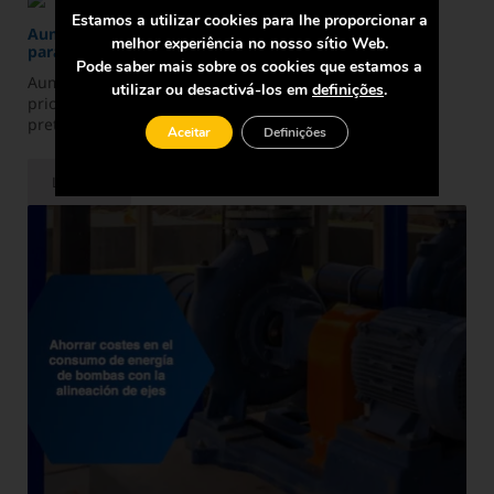
Estamos a utilizar cookies para lhe proporcionar a
Aumentar a eficiência das máquinas com três acções
melhor experiência no nosso sítio Web.
para maximizar a capacidade de produção
Pode saber mais sobre os cookies que estamos a
Aumentar a eficiência das máquinas é uma das
utilizar ou desactivá-los em
definições
.
prioridades de todos os gestores de produção que
pretendem melhorar a ...
Aceitar
Definições
Ler mais
Aumentar a eficiência das máquinas com três acções para maxi