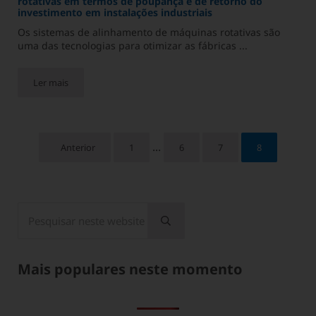
rotativas em termos de poupança e de retorno do
investimento em instalações industriais
Os sistemas de alinhamento de máquinas rotativas são
uma das tecnologias para otimizar as fábricas ...
Ler mais
Impacto dos sistemas de alinhamento de máquinas rotativas em
Páginas intercalares omitidas
...
1
6
7
8
Anterior
Página
Página
Página
Página
Barra lateral
Pesquisar neste website
Enviar pesquisa
Mais populares neste momento