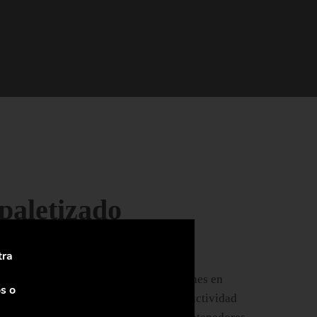
paletizado
tra
disponibles en diferentes configuraciones en
s o
den mejorar significativamente la productividad