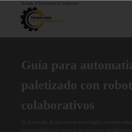
Saltar al contenido principal
Saltar a la cabecera de navegación derecha
Saltar al pie de página
Accede al Directorio de Empresas
Guía para automatiz
paletizado con robot
colaborativos
El desarrollo de las nuevas tecnologías, permite auto
con precisión para mejorar los procesos productivos e