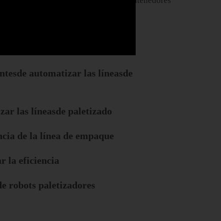
anizar grandes cantidades de cajas o contenedores
u transporte o almacenamiento.
n automática
ntesde automatizar las líneasde
ar las líneasde paletizado
ncia de la línea de empaque
 la eficiencia
de robots paletizadores