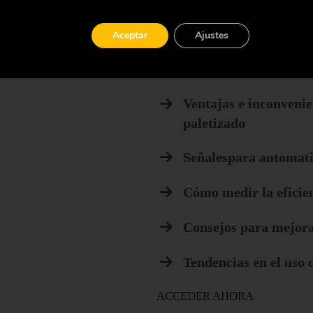
cuando se trata de apilar y org
de embalaje en un palet para s
Aceptar
Ajustes
Descubre en este ebook:
Tipos de paletizació
Ventajas e inconvenie
paletizado
Señalespara automatiz
Cómo medir la eficie
Consejos para mejorar
Tendencias en el uso 
ACCEDER AHORA