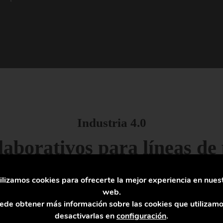
Industria 4.0
laborativos para líneas de 
ilizamos cookies para ofrecerte la mejor experiencia en nues
web.
Los robots colaborativos están 
ede obtener más información sobre las cookies que utilizamo
función de su aplicación y pue
desactivarlas en
configuración
.