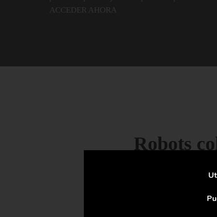
ACCEDER AHORA
Robots co
Ut
Pu